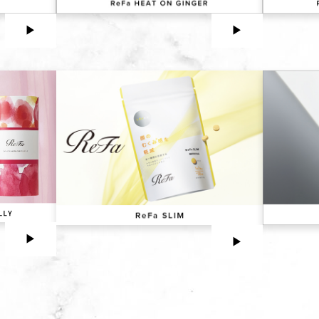
▶︎
▶︎
▶︎
▶︎