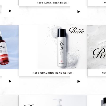
▶︎
▶︎
▶︎
▶︎