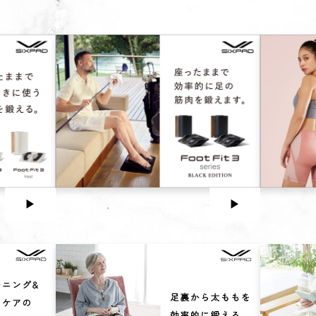
▶︎
▶︎