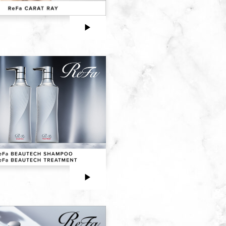
▶︎
▶︎