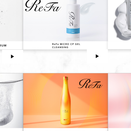
▶︎
▶︎