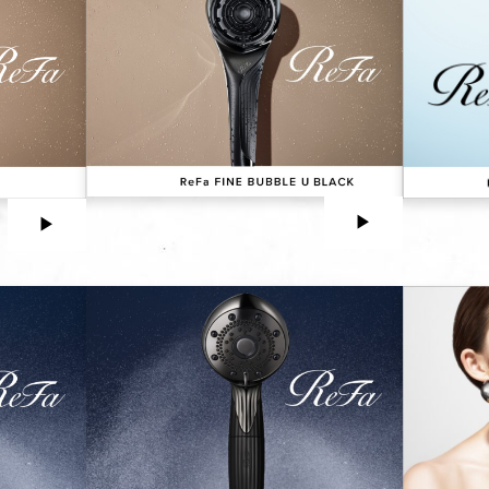
▶︎
▶︎