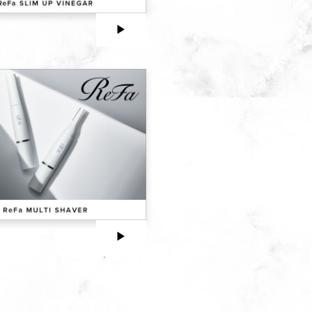
▶︎
▶︎