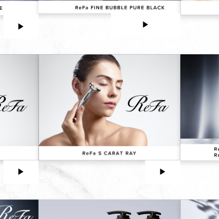
▶︎
▶︎
▶︎
▶︎