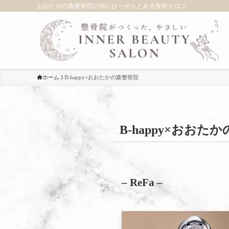
おおたかの森整骨院の中にひっそりとある美容サロン
ホーム
B-happy×おおたかの森整骨院
B-happy×おおた
– ReFa –