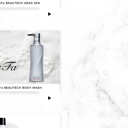
▶︎
▶︎