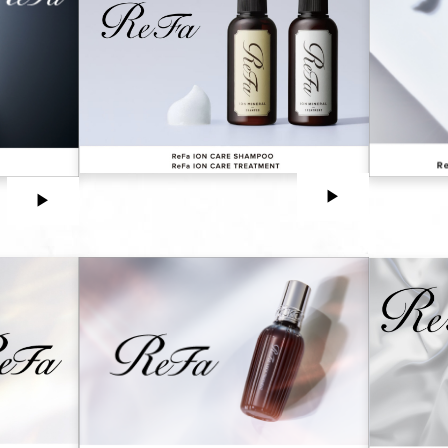
▶︎
▶︎