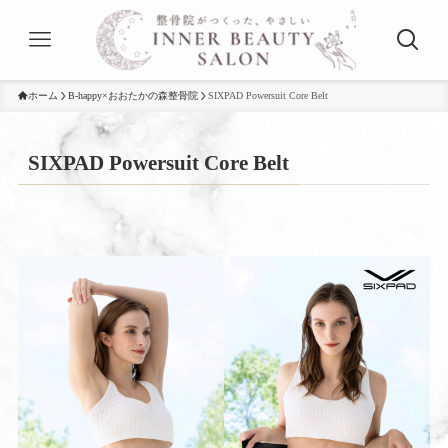
ホーム
B-happy×おおたかの森整骨院
SIXPAD Powersuit Core Belt
SIXPAD Powersuit Core Belt