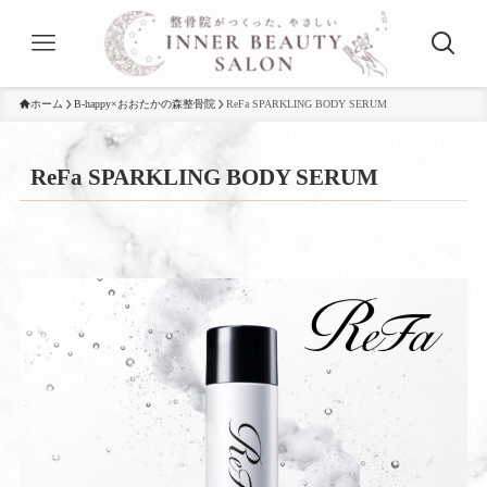
ホーム
B-happy×おおたかの森整骨院
ReFa SPARKLING BODY SERUM
ReFa SPARKLING BODY SERUM